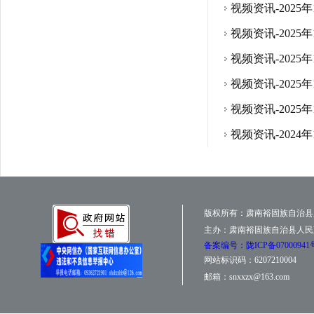
视频资讯-2025年
视频资讯-2025年
视频资讯-2025年
视频资讯-2025年
视频资讯-2025年
视频资讯-2024年
版权所有：肃南裕固族自治县
主办：肃南裕固族自治县人民
备案编号：陇ICP备07000941
网站标识码：6207210004
邮箱：snxxzx@163.com