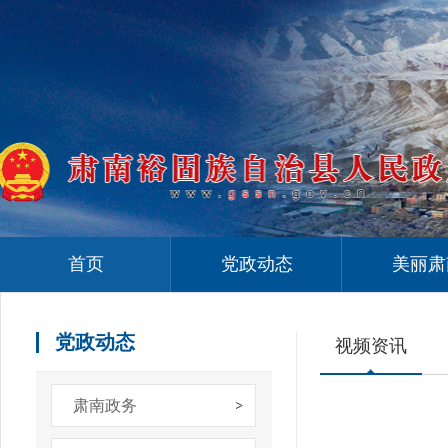
首页
党政动态
美丽肃
党政动态
视频资讯
肃南政务