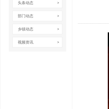
头条动态
部门动态
乡镇动态
视频资讯