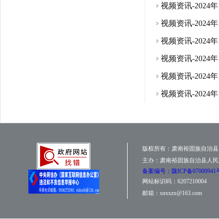
视频资讯-2024年
视频资讯-2024年
视频资讯-2024年
视频资讯-2024年
视频资讯-2024年
视频资讯-2024年
版权所有：肃南裕固族自治县
主办：肃南裕固族自治县人民
备案编号：陇ICP备07000941
网站标识码：6207210004
邮箱：snxxzx@163.com