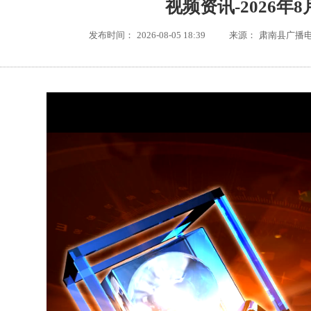
视频资讯-2026年8
发布时间：
2026-08-05 18:39
来源：
肃南县广播