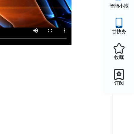
智能小掖
甘快办
收藏
订阅