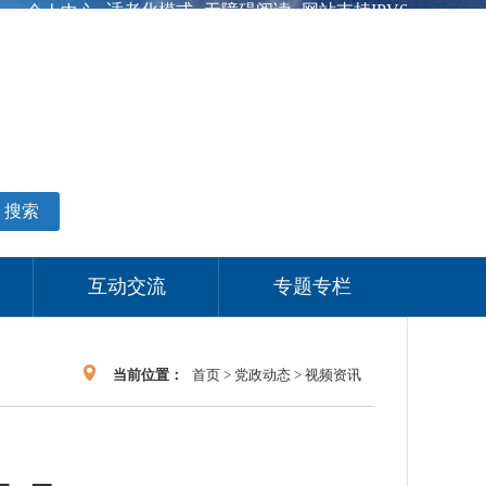
适老化模式
无障碍阅读
网站支持IPV6
个人中心
搜索
互动交流
专题专栏
当前位置：
首页
>
党政动态
>
视频资讯