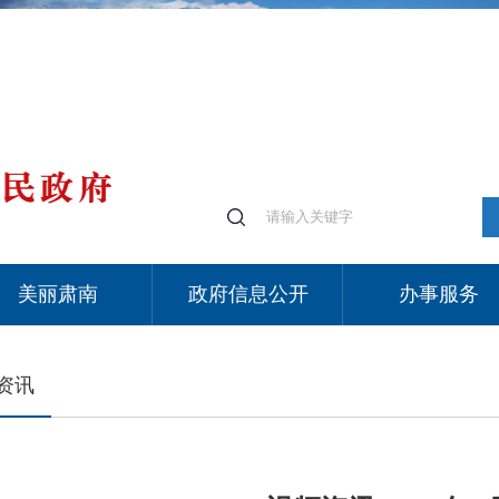
美丽肃南
政府信息公开
办事服务
资讯