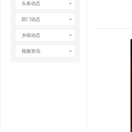
头条动态
部门动态
乡镇动态
视频资讯