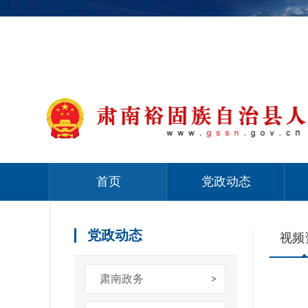
首页
党政动态
党政动态
视频
肃南政务