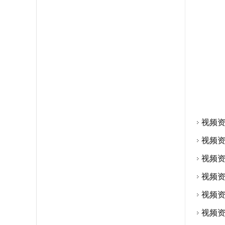
视频资讯
视频资
视频资
视频资讯
视频资讯
视频资讯