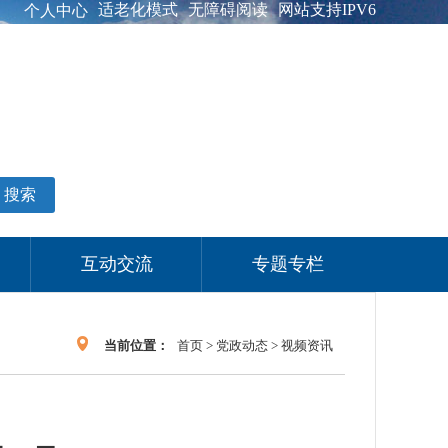
适老化模式
无障碍阅读
网站支持IPV6
个人中心
搜索
互动交流
专题专栏
当前位置：
首页
>
党政动态
>
视频资讯