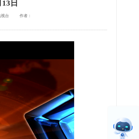
月13日
电视台
作者：