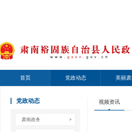
首页
党政动态
美丽肃
党政动态
视频资讯
肃南政务