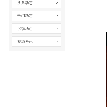
头条动态
部门动态
乡镇动态
视频资讯