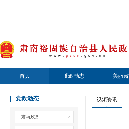
首页
党政动态
美丽肃
党政动态
视频资讯
肃南政务