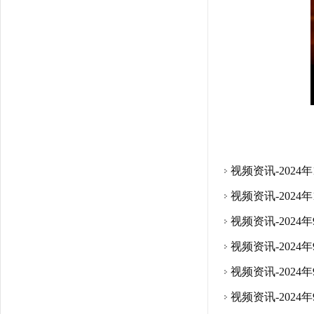
视频资讯-2024年
视频资讯-2024年
视频资讯-2024年
视频资讯-2024年
视频资讯-2024年
视频资讯-2024年