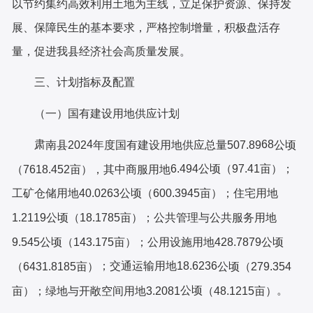
以节约集约高效利用土地为主线，立足保护资源、保持发
展、保障民生的基本要求，严格控制增量，积极盘活存
量，促进我县经济社会高质量发展。
三、
计划指标及配置
（一）国有建设用地供应计划
肃
4
68
南县
202
年度国有建设用地供应总量
507.89
公顷
6.494
公顷（
97.41亩
）；
（
7618.452亩），其中商服用地
工矿仓储用地
40.0263
住宅
用地
公顷（
600.3945亩）；
1.2119
公顷（
18.1785亩）；公共管理与公共服务用地
9.545
公顷（
143.175亩）；
公用设施用地
428.7879公顷
；
交通运输用地
18.6236
（
6431.8185亩）
公顷（
279.354
公顷
。
亩）
；绿地与开敞空间用地
3.2081
（
48.1215亩）