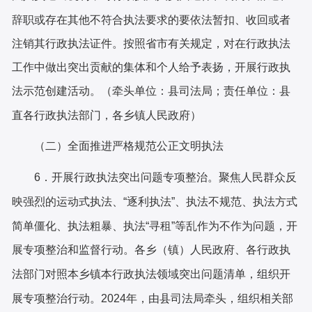
辞职或存在其他不符合执法要求的要依法暂扣、收回或者
注销其行政执法证件。按照省
市
有关规定，对在行政执法
工作中做出突出贡献的集体和个人给予表扬，开展行政执
法示范创建活动。（牵头单位：
县
司法局；责任单位：县
直各行政执法部门，各乡镇人民政府）
（
二
）
全面推进严格规范公正文明执法
6．开展行政执法突出问题专项整治。
聚焦人民群众反
映强烈的运动式执法、
“逐利执法”、执法不规范、执法方式
简单僵化、执法粗暴、执法“寻租”等乱作为不作为问题，开
各乡（镇）人民政府、各
行政执
展专项整治和监督行动。
法部门对照
本乡镇
本行政执法领域突出问题清单，组织开
县
司法局牵头，组织相关部
展专项整治行动。
2024年，由