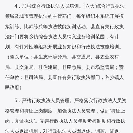
4．加强综合行政执法人员培训。
“
六大
”
综合行政执法
领域
及城市管理执法
的主管部门，每年组织本系统开展模
拟训练、比武练兵等执法技能实训活动。县直有关行政执
法部门要将乡镇综合执法人员纳入业务培训范围，有计
划、有针对性地组织开展业务知识和行政执法技能培训。
（牵头单位：
县
生态环境
分
局、
县
交通局、
县
农业农村
局、
县
文旅局、
县
住建局、
县
应急局、
县
市场监管局；责
任单位：
县
司法局
、
县直各
有关
行政执法部门，各乡镇人
民政府）
5．严格行政执法人员管理。严格落实行政执法人员资
格管理和持证上岗制度，加强执法人员管理，做到“持证上
岗，亮证执法”。完善行政执法人员年度考核制度和行政执
法人员退出机制，对行政执法人员因退休、调离、辞退、