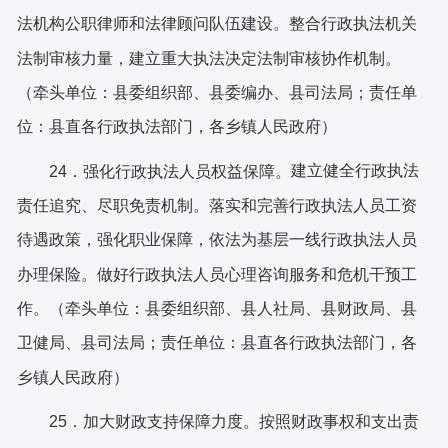
法机构公职律师和法律顾问队伍建设。整合行政执法机关
法制审核力量，建立重大执法决定法制审核协作机制。
（牵头单位：
县
委组织部、
县
委编办、
县
司法局；责任单
位：
县直各
行政执法部门，
各乡镇人民政府
）
建立健全行政执法
2
4
．强化行政执法人员权益保障。
责任追究、尽职免责机制。落实和完善行政执法人员工资
待遇政策，强化职业保障，依法为基层一线行政执法人员
办理保险。做好行政执法人员心理咨询服务和危机干预工
作。（牵头单位：
县
委组织部、
县
人社局、
县
财政局、
县
卫健局
、
县
司法局；责任单位：
县直各
行政执法部门，
各
乡镇人民政府
）
按照财政事权和支出责
2
5
．加大财政支持保障力度。