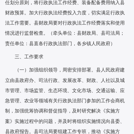
任划分原则，将行政执法工作经费、装备配备费用纳入
县
财政预算。加大行政执法经费投入力度，切实满足行政执
法工作需要。
县财政局
要对行政执法工作经费落实和使用
情况进行监督检查。（牵头单位：
县
财政局、
县
司法局；
责任单位：
县直各
行政执法部门，
各乡镇人民政府
）
三、工作要求
（一）加强组织领导，周密安排部署。
县人民政府建
立
由
县政府办、
司法行政、发展改革、财政、人社以及城
市管理、市场监管、生态环境、文化市场、交通运输、应
急管理、农业等领域有关行政执法部门参加的工作会商机
制，加强统筹协调和督促指导，及时研究解决《
实施
方
案》实施过程中的问题，并及时将组织实施情况向
县委、
县政府
报告。
县司法局
要组建工作专班，推动《
实施
方