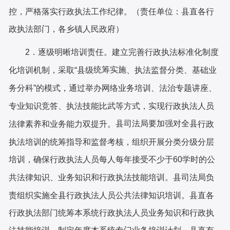
控，严格落实行政执法工作纪律。
（
责任单位：
县直各
行
政执法部门
，
各
乡镇
人民政府）
2．逐级
明晰
培训责任。
建立完善行政执法标准化制度
统筹实施
化培训机制，采取
“县级
、执法监督分类、基础业
务分科
”的模式，通过举办网络业务培训、法治专题讲座、
专业知识竞答、执法技能比武等方式，实现行政执法人员
县
司法局
要
加强对全
县
法律素养和业务能力双提升。
行政
执法培训的统筹指导和监督考核，组织开展分类分级分层
培训，确保行政执法人员每人每年接受不少于
60学时的公
县
司法
局
负
共法律知识、业务知识和行政执法技能培训。
责组织实施
全县
行政执法人员公共法律知识培训。
县直各
行政执法部门统筹本系统行政执法人员业务知识和行政执