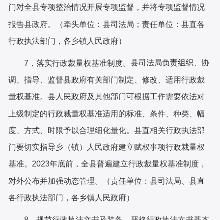
门对全
县
专项整治情况开展专项监督，并将专项监督情况
报告
县
政府。（牵头单位：
县
司法局；责任单位：县直各
行政执法部门，各乡镇人民政府）
县司法
局
负责组织、协
7．落实行政裁量权基准制度。
调、指导、监督
县
政府有关部门制定、修改、适用行政裁
量权基准。县人民政府及
其他
部门可根据工作需要依法对
上级制定的行政裁量权基准适用的标准、条件、种类、幅
度、方式、时限予以合理细化量化。县直相关行政执法部
门要切实指导乡（镇）人民政府建立
赋权事项
行政裁量权
基准
。
2023年底前，全
县
普遍建立行政裁量权基准制度，
对外公布并加强动态管
理。（责任单位：
县
司法局、县直
各行政执法部门
，
各乡镇人民政府）
8．规范行政执法文书及装备。
严格行政执法文书基本