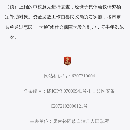
（镇）上报的
审核
意见进
行复查
，
经班子集体会议研究确
定补助对象
。
资金
发放工作由县民政局负责实施
，
按审定
每半年发放
名单通过惠民
“一卡通”或社会保障卡发放到户，
一次。
网站标识码：6207210004
备案编号：陇ICP备07000941号-1 甘公网安备
62072102000121号
主办单位：肃南裕固族自治县人民政府