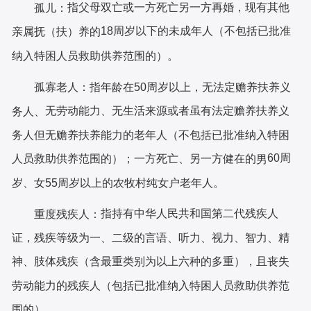
指父母双亡或一方死亡另一方再婚，现有其他
孤儿：
18周岁以下的未成年人（不包括已批准
亲属抚
（扶）养的
纳入特困人
员救助供养范围的）。
孤寡老人：
指年龄在
50周岁以上，无法定赡养扶养义
无劳动能力、无生活来源或者虽有法定赡养扶养义
务人、
务人但无赡养扶养能力的老年人（不包括已批准纳入特困
60周
人员救助供养范围
的）；
一方死亡、另一方健在的
男
岁、女55周岁以上的农牧村纯女户老年人。
指持有中华人民共和国第二代残疾人
重度残疾人：
证，残疾
等级为一、二级的言语、听力、视力、智力、精
神、肢体残疾（含最重类别为以上六种的多重），且丧失
劳动能力的残疾人（包括
已批准纳入特困人员救助供养范
围的）。