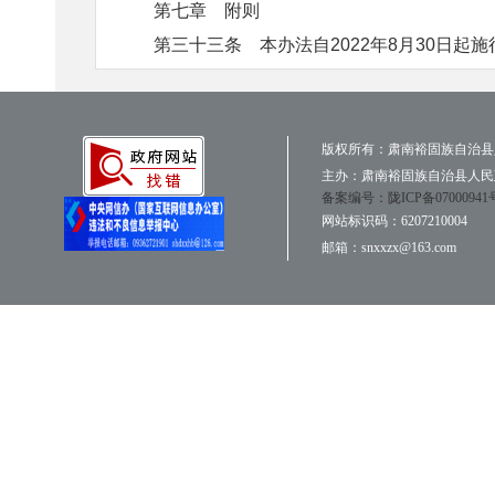
第七章 附
则
第三十三条
本办法自
2022
年
8
月
30
日起施
版权所有：肃南裕固族自治县
主办：肃南裕固族自治县人民
备案编号：陇ICP备07000941
网站标识码：6207210004
邮箱：snxxzx@163.com