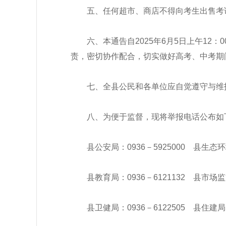
五、任何超市、商店不得向考生出售考
六、本通告自
2025年6月
5
日上午
12
责，密切协作配合，切实做好高考、中考期
七、
全县公民和各单位应自觉遵守与维
八、为便于监督，现将举报电话公布如
县公安局
：
0936－5925000
县
生态环
县教育局
：
0936－6121132
县市场监
县卫健局
：
0936－6122505
县住建局