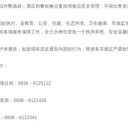
试作弊器材；酒店和餐饮摊点要加强食品安全管理，不得出售变
：00起执行。县教育、公安、住建、生态环境、卫生健康、市场
间各项服务保障工作，全力为考生营造一个秩序井然、安全温馨
护本通告，如发现有违反通告内容的行为，将按有关规定严肃处
下
：
境
分
局
：
0936－6125112
管局
：
0936－6121426
：
0936－6121541