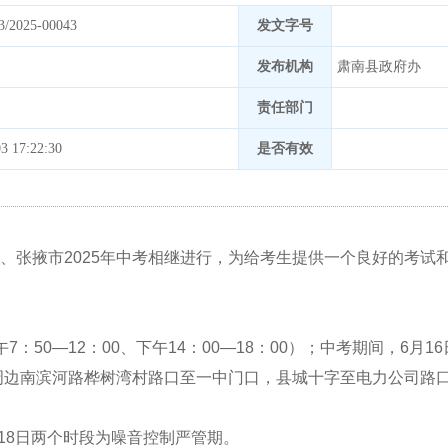
3/2025-00043
发文字号
发布机构
肃南县政府办
责任部门
3 17:22:30
是否有效
试、张掖市2025年中考相继进行，为给考生提供一个良好的考
午7
：
50—12
：
00、下午14
：
00—18
：
00）；中考期间，
6月1
周边
南滨河路桦树湾村路口
至
一中门口，县城十字
至
电力公司路
月18日两个时段
为噪音控制严管期。