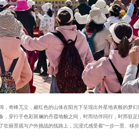
阔，奇峰兀立，赭红色的山体在阳光下呈现出外星地表般的梦幻
备，穿行于色彩斑斓的丹霞地貌之间，时而结伴同行，时而驻足
了壮丽景观与户外挑战的线路上，沉浸式感受着“一步一景、移步