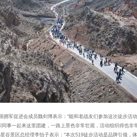
国拥军促进会成员魏剑博表示：“能和老战友们参加这次徒步活
末和同事一起来这里团建，一路上景色非常壮观，活动组织得也非
星谷景区总经理李怡子表示：“本次519徒步活动是品牌引领，