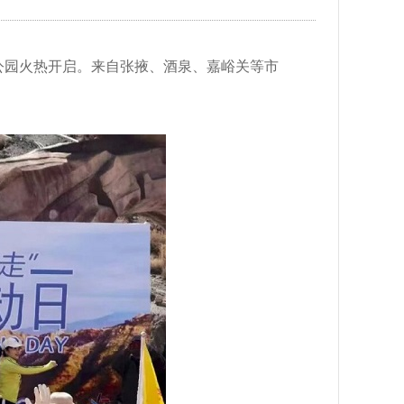
地质公园火热开启。来自张掖、酒泉、嘉峪关等市