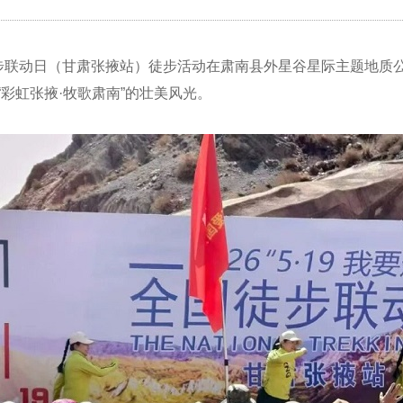
走”全国徒步联动日（甘肃张掖站）徒步活动在肃南县外星谷星际主题
彩虹张掖·牧歌肃南”的壮美风光。