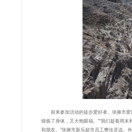
前来参加活动的徒步爱好者、张掖市爱
锻炼了身体，又大饱眼福。”“我们趁着周
和朋友。”张掖市新乐超市员工樊佳灵说。外