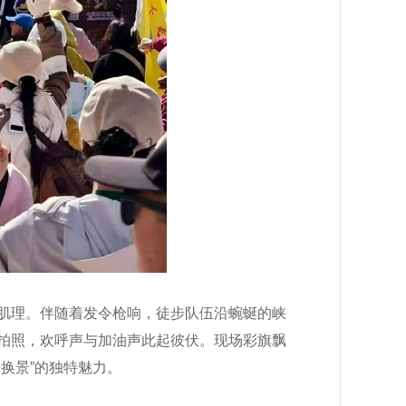
肌理。伴随着发令枪响，徒步队伍沿蜿蜒的峡
拍照，欢呼声与加油声此起彼伏。现场彩旗飘
换景”的独特魅力。