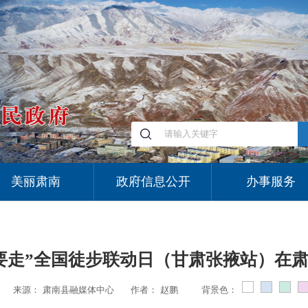
美丽肃南
政府信息公开
办事服务
19我要走”全国徒步联动日（甘肃张掖站）
来源：
肃南县融媒体中心
作者：
赵鹏
背景色：