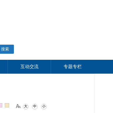
适老化模式
无障碍阅读
网站支持IPV6
个人中心
搜索
互动交流
专题专栏
大
中
小