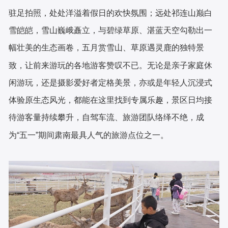
驻足拍照，处处洋溢着假日的欢快氛围；远处祁连山巅白
雪皑皑，雪山巍峨矗立，与碧绿草原、湛蓝天空勾勒出一
幅壮美的生态画卷，五月赏雪山、草原遇灵鹿的独特景
致，让前来游玩的各地游客赞叹不已。无论是亲子家庭休
闲游玩，还是摄影爱好者定格美景，亦或是年轻人沉浸式
体验原生态风光，都能在这里找到专属乐趣，景区日均接
待游客量持续攀升，自驾车流、旅游团队络绎不绝，成
为“五一”期间肃南最具人气的旅游点位之一。