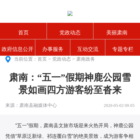
首页
党政动态
美丽肃南
政府信息公开
办事服务
互动交流
专题专栏
>
>
当前位置：
首页
党政动态
肃南政务
肃南：“五一”假期神鹿公园雪
景如画四方游客纷至沓来
来源：肃南县融媒体中心
2026-05-02 09:05
“五一”假期，肃南县文旅市场迎来火热开局，神鹿公园
凭借“草原泛新绿、祁连覆白雪”的绝美景致，成为游客争相