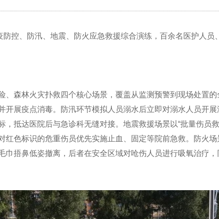
鼠疫防控、防汛、地震、防火应急救援综合演练，百余名医护人员
险、森林火灾扑救四个核心场景，覆盖从监测预警到现场处置的
并开展疫点消毒。防汛环节模拟人员溺水后立即对溺水人员开展
标，抵达医院后与急诊科无缝对接。地震救援场景以“批量伤员救
对红色标识的危重伤员优先实施止血、固定等院前急救。防火场
毛巾捂鼻低姿撤离，后者在安全区域对呛伤人员进行吸氧治疗，