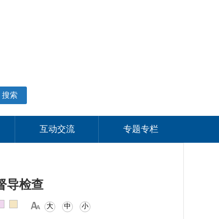
适老化模式
无障碍阅读
网站支持IPV6
个人中心
搜索
互动交流
专题专栏
督导检查
大
中
小