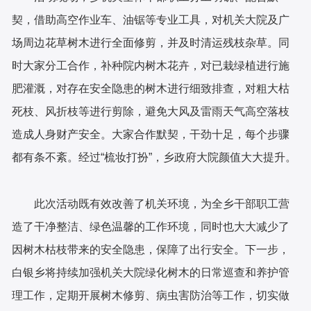
契，借助高空作业车、油锯等专业工具，对机关大院及广
场周边花草树木进行全面修剪，并及时清运残枝杂草。同
时大家分工合作，补种院内树木花卉，对已栽绿植进行施
肥灌溉，对存在安全隐患的树木进行细致排查，对粗大枯
死枝、风折枝等进行剪除，避免大风及雷雨天气高空落枝
造成人身财产安全。大家合作默契，干劲十足，每个步骤
都有条不紊。经过“梳妆打扮”，乡政府大院颜值大大提升。
此次活动既有效改善了机关环境，为全乡干部职工营
造了干净整洁、绿色温馨的工作环境，同时也大大减少了
因树木枯枝带来的安全隐患，保障了出行安全。下一步，
白银乡将持续加强机关大院绿化树木的日常巡查和养护管
理工作，定期开展树木修剪、病虫害防治等工作，切实做