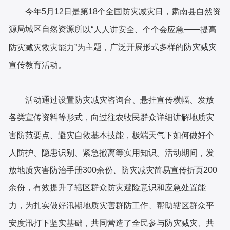
今年
5月12日是
第
18
个全国防灾减灾日，
肃南县自然资
源局
城区自然资源所
——
以
“人人讲安全、个个会应急
提高
主题
，
广泛开展形式多样的防灾减灾
防灾减灾救灾能力
”为
宣传教育活动。
活动通过
设置
防灾减灾
咨询台、
悬挂宣传横幅、
发放
各类宣传资料
等形式
，
向过往农牧民群众详细
讲解地质灾
害防范要点、避灾自救基本技能
，
极端天气下
如何做好
个
人防护、隐患识别、紧急撤离等实用知识
。
活动期间，发
放
地质灾害防治手册
300
余
份
、防灾减灾简易宣传折页
2
00
余
份，有效提升了
辖区
群众防灾避险意识和应急处置能
力，为扎实做好汛期地质灾害群防工作、帮助辖区群众平
安度汛打下坚实基础，共同营造了全民参与防灾减灾、共