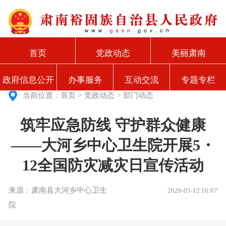
首页
党政动态
美丽肃南
政府信息公开
办事服务
互动交流
专题专栏
>
>
当前位置：
首页
党政动态
部门动态
筑牢应急防线 守护群众健康
——大河乡中心卫生院开展5・
12全国防灾减灾日宣传活动
来源：肃南县大河乡中心卫生
2026-05-12 16:07
院