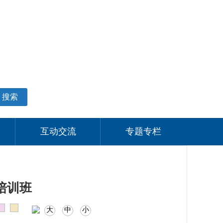
适老化模式
无障碍阅读
网站支持IPV6
个人中心
搜索
互动交流
专题专栏
培训班
大
中
小