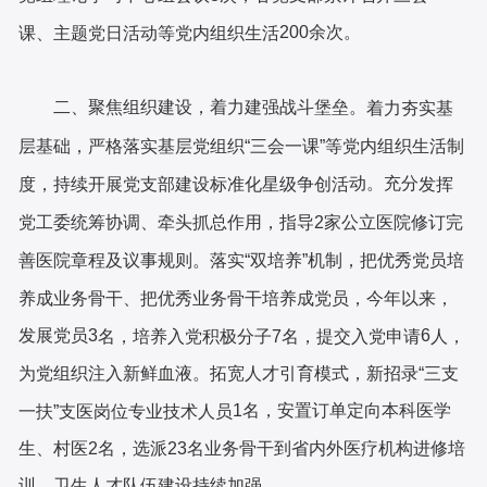
200余次
。
课、主题党日活动等党内组织生活
二、聚焦组织建设，着力建强战斗堡垒。
着力夯实基
层基础，严格落实基层党组织
“三会一课”等党内组织生活制
动。充分
度，持续开展党支部建设标准化星级争创活
发挥
党工委统筹协调、牵头抓总作用，指导
2家公立医院修订完
善医院章程及议事规则。落实“双培养”机制，把优秀党员培
养成业务骨干、把优秀业务骨干培养成党员，今年以来，
发展党员
3
6
名，培养入党积极分子
7名，提交入党申请
人，
为党组织注入新鲜血液。拓宽人才引育模式，新招录
“三支
1
名，安置订单定向本科医学
一扶”支医岗位专业技术人员
生、村医
2
名，选派
23
名业务骨干到省内外医疗机构进修培
训，卫生人才队伍建设持续加强。