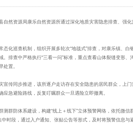
县自然资源局康乐自然资源所通过深化地质灾害隐患排查、强化
常态化巡查机制，
组织
开展多轮次
“地毯式”排查，对康乐镇、
域。排查中严格执行“三看一问”标准，重点查看山体裂缝变形、
早处置。
灾宣传同步推进，该所逐户走访存在安全隐患的居民群众，上门
确应急避险路线，反复叮嘱群众一旦遇险立即撤离。
群测群防体系建设，构建
“线上＋线下”立体预警网络，依托微
雨集中时段，通过入户通知、张贴公告等形式，及时将预警信息与