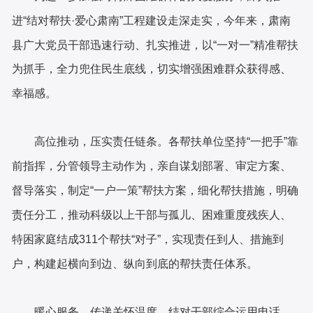
进
“结对帮扶·爱心肃南”工程建设
走深走实
，
今年来，肃南
县广大党员干部
迅速行动、扎实推进，以
“一对一”精准帮扶
为抓手，全力兜住民生底线，切实增强困难群众获得感、
幸福感。
高位推动，压实责任链条。各帮扶单位坚持
“一把手”靠
前指挥，分管领导主动作为，亲自谋划部署、审定方案、
督导落实，制定“一户一策”帮扶方案，细化帮扶措施，明确
责任分工，推动科级以上干部与孤儿、困难重度残疾人、
特困家庭结成311个帮扶“对子”，实现责任到人、措施到
户，构建起横向到边、纵向到底的帮扶责任体系。
暖心服务，传递关怀温度。结对干部综合运用电话、