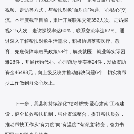
视频、走访等方式，与帮扶对象
“面对面”沟通、“心贴心”交
流。
本年度
截至目前，累计开展联系交流
352人次、走访探
视215人次，走访探视率达60％，联系交流率达62％。通
过深入了解帮扶对象生活需求，积极协调落实医疗、教
育、兜底保障等惠民政策58件，解决就医、就业等实际困
难28件，开展代购代办、心理疏导等实事24件，发放资助
资金46498元，向上级反映并推动解决问题6个，切实将帮
扶工作做到群众心坎上。
下一步，我县将持续深化
“结对帮扶·爱心肃南”工程建
设，健全长效帮扶机制，强化资源整合，提升帮扶质效，
推动帮扶工作从“有力度”向“有温度”“有深度”转变，奋力书